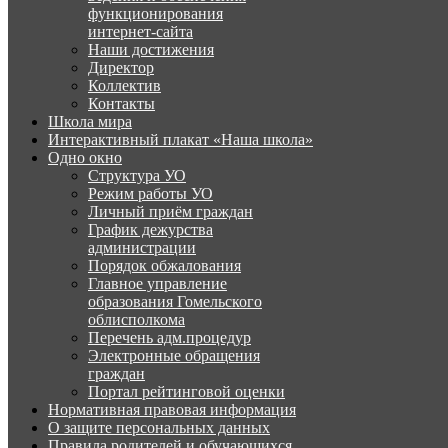
функционирования
интернет-сайта
Наши достижения
Директор
Коллектив
Контакты
Школа мира
Интерактивный плакат «Наша школа»
Одно окно
Структура УО
Режим работы УО
Личный приём граждан
График дежурства
администрации
Порядок обжалования
Главное управление
образования Гомельского
облисполкома
Перечень адм.процедур
Электронные обращения
граждан
Портал рейтинговой оценки
Нормативная правовая информация
О защите персональных данных
Правила родителей и обучающихся