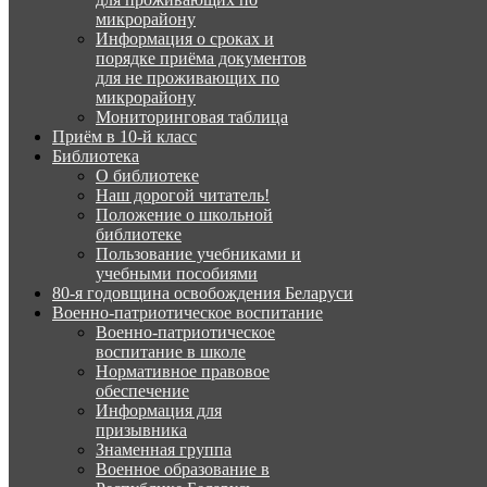
микрорайону
Информация о сроках и
порядке приёма документов
для не проживающих по
микрорайону
Мониторинговая таблица
Приём в 10-й класс
Библиотека
О библиотеке
Наш дорогой читатель!
Положение о школьной
библиотеке
Пользование учебниками и
учебными пособиями
80-я годовщина освобождения Беларуси
Военно-патриотическое воспитание
Военно-патриотическое
воспитание в школе
Нормативное правовое
обеспечение
Информация для
призывника
Знаменная группа
Военное образование в