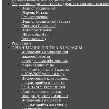
Социально-педагогическая поддержка и оказание психо
Педагог социальный
(Ларчик Наталья
Станиславовна)
Педагог социальный (Гуцева
Светлана Сергеевна)
Педагог-психолог
(Журавлёва Юлия
Вячеславовна)
Расписание
ОРГАНИЗАЦИЯ ПРИЁМА В I КЛАССЫ
Информация о закреплении
микрорайонов за
учреждениями образования
"Горячая линия" по
вопросам приема в 1 классы
в 2026/2027 учебном году
Информация о контрольных
цифрах приёма в 1 классы
на 2026/2027 учебный год
График личного приёма
граждан директором школы
Информация о сроках и
порядке приёма документов
для проживающих по