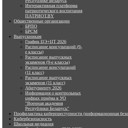
Республике Беларусь
Интерактивная платформа
патриотического воспитания
ПАТРИОТ.BY
Общественные организации
БРПО
БРСМ
Выпускникам
График ЦЭ+ЦТ 2026
Расписание консультаций (9-
е классы)
Расписание выпускных
экзаменов (9-е классы)
Расписание консультаций
(11 класс)
Расписание выпускных
экзаменов (11 класс)
Абитуриенту 2026
Информация о контрольных
цифрах приёма в УО
"Военная академия
Республики Беларусь"
Профилактика киберпреступности (информационная безо
Кибербезопасность
Школьная медиация