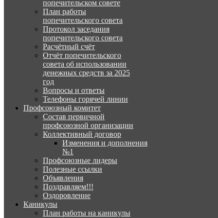
попечительском совете
План работы
попечительского совета
Протокол заседания
попечительского совета
Расчётный счёт
Отчёт попечительского
совета об использовании
денежных средств за 2025
год
Вопросы и ответы
Телефоны горячей линии
Профсоюзный комитет
Состав первичной
профсоюзной организации
Коллективный договор
Изменения и дополнения
№1
Профсоюзные лидеры
Полезные ссылки
Объявления
Поздравляем!!!
Оздоровление
Каникулы
План работы на каникулы