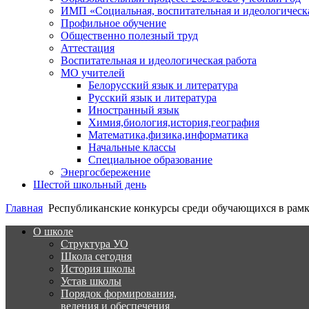
ИМП «Социальная, воспитательная и идеологическа
Профильное обучение
Общественно полезный труд
Аттестация
Воспитательная и идеологическая работа
МО учителей
Белорусский язык и литература
Русский язык и литература
Иностранный язык
Химия,биология,история,география
Математика,физика,информатика
Начальные классы
Специальное образование
Энергосбережение
Шестой школьный день
Главная
Республиканские конкурсы среди обучающихся в рам
О школе
Структура УО
Школа сегодня
История школы
Устав школы
Порядок формирования,
ведения и обеспечения