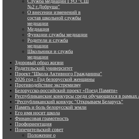
Служба медиации ГУО "СШ
№2 г.Добруша"
О внесении изменений в
состав школьной службы
медиации
Медиация
Функции службы медиации
Родители и служба
медиации
Школьники и служба
медиации
Здоровый образ жизни
Родительский университет
Проект "Школа Активного Гражданина"
2026 год - Год белорусской женщины
Противодействие экстремизму
Белорусско-российский проект «Поезд Памяти»
Республиканские конкурсы среди обучающихся в рамках
"Республиканский конкурс "Открываем Беларусь"
Память и боль белорусской земли
Его имя носит школа
Финансовая грамотность
Профориентация
Попечительский совет
Положение о