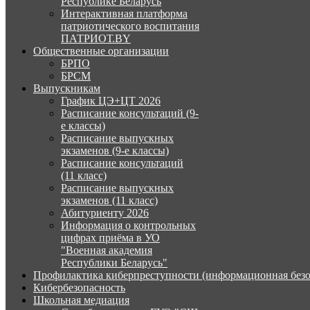
Республике Беларусь
Интерактивная платформа
патриотического воспитания
ПАТРИОТ.BY
Общественные организации
БРПО
БРСМ
Выпускникам
График ЦЭ+ЦТ 2026
Расписание консультаций (9-
е классы)
Расписание выпускных
экзаменов (9-е классы)
Расписание консультаций
(11 класс)
Расписание выпускных
экзаменов (11 класс)
Абитуриенту 2026
Информация о контрольных
цифрах приёма в УО
"Военная академия
Республики Беларусь"
Профилактика киберпреступности (информационная безо
Кибербезопасность
Школьная медиация