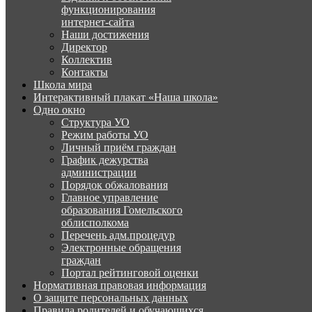
функционирования
интернет-сайта
Наши достижения
Директор
Коллектив
Контакты
Школа мира
Интерактивный плакат «Наша школа»
Одно окно
Структура УО
Режим работы УО
Личный приём граждан
График дежурства
администрации
Порядок обжалования
Главное управление
образования Гомельского
облисполкома
Перечень адм.процедур
Электронные обращения
граждан
Портал рейтинговой оценки
Нормативная правовая информация
О защите персональных данных
Правила родителей и обучающихся