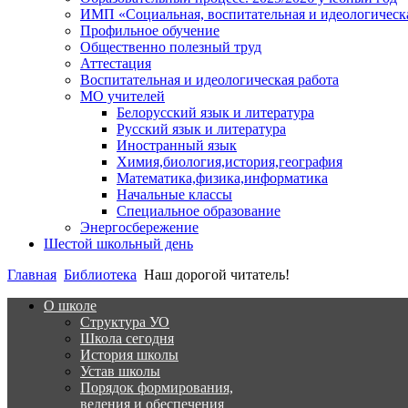
ИМП «Социальная, воспитательная и идеологическа
Профильное обучение
Общественно полезный труд
Аттестация
Воспитательная и идеологическая работа
МО учителей
Белорусский язык и литература
Русский язык и литература
Иностранный язык
Химия,биология,история,география
Математика,физика,информатика
Начальные классы
Специальное образование
Энергосбережение
Шестой школьный день
Главная
Библиотека
Наш дорогой читатель!
О школе
Структура УО
Школа сегодня
История школы
Устав школы
Порядок формирования,
ведения и обеспечения