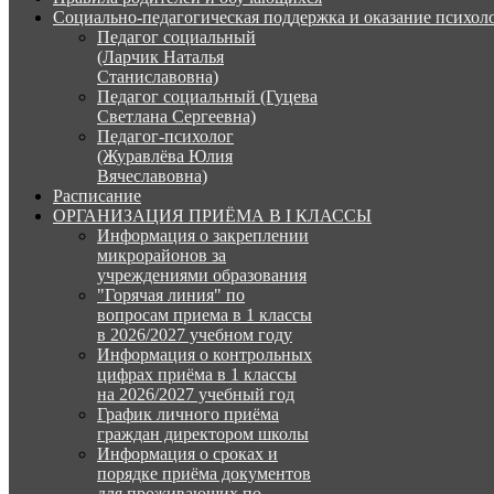
Социально-педагогическая поддержка и оказание психо
Педагог социальный
(Ларчик Наталья
Станиславовна)
Педагог социальный (Гуцева
Светлана Сергеевна)
Педагог-психолог
(Журавлёва Юлия
Вячеславовна)
Расписание
ОРГАНИЗАЦИЯ ПРИЁМА В I КЛАССЫ
Информация о закреплении
микрорайонов за
учреждениями образования
"Горячая линия" по
вопросам приема в 1 классы
в 2026/2027 учебном году
Информация о контрольных
цифрах приёма в 1 классы
на 2026/2027 учебный год
График личного приёма
граждан директором школы
Информация о сроках и
порядке приёма документов
для проживающих по