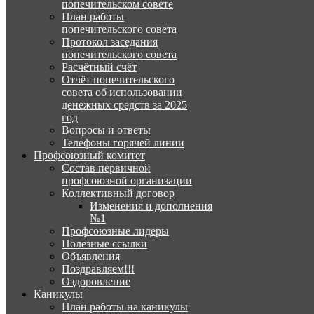
попечительском совете
План работы
попечительского совета
Протокол заседания
попечительского совета
Расчётный счёт
Отчёт попечительского
совета об использовании
денежных средств за 2025
год
Вопросы и ответы
Телефоны горячей линии
Профсоюзный комитет
Состав первичной
профсоюзной организации
Коллективный договор
Изменения и дополнения
№1
Профсоюзные лидеры
Полезные ссылки
Объявления
Поздравляем!!!
Оздоровление
Каникулы
План работы на каникулы