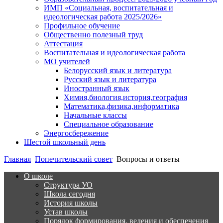
ИМП «Социальная, воспитательная и
идеологическая работа 2025/2026»
Профильное обучение
Общественно полезный труд
Аттестация
Воспитательная и идеологическая работа
МО учителей
Белорусский язык и литература
Русский язык и литература
Иностранный язык
Химия,биология,история,география
Математика,физика,информатика
Начальные классы
Специальное образование
Энергосбережение
Шестой школьный день
Главная
Попечительский совет
Вопросы и ответы
О школе
Структура УО
Школа сегодня
История школы
Устав школы
Порядок формирования, ведения и обеспечения