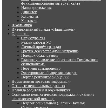
функционирования интернет-сайта
Наши достижения
Директор
Коллектив
Контакты
Школа мира
Интерактивный плакат «Наша школа»
Одно окно
Структура УО
Режим работы УО
Личный приём граждан
График дежурства администрации
Порядок обжалования
Главное управление образования Гомельского
облисполкома
Перечень адм.процедур
Электронные обращения граждан
Портал рейтинговой оценки
Нормативная правовая информация
О защите персональных данных
Правила родителей и обучающихся
Социально-педагогическая поддержка и оказание
психологической помощи
Педагог социальный (Ларчик Наталья
Станиславовна)