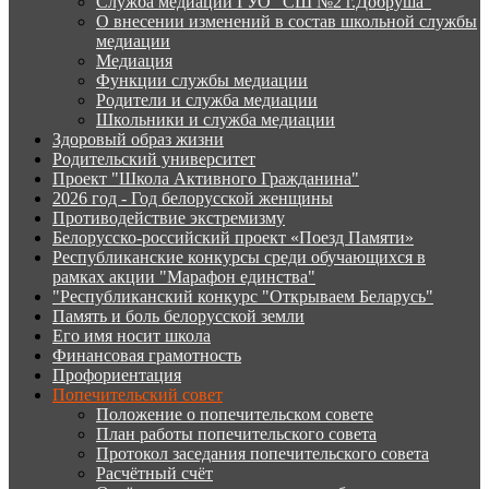
Служба медиации ГУО "СШ №2 г.Добруша"
О внесении изменений в состав школьной службы
медиации
Медиация
Функции службы медиации
Родители и служба медиации
Школьники и служба медиации
Здоровый образ жизни
Родительский университет
Проект "Школа Активного Гражданина"
2026 год - Год белорусской женщины
Противодействие экстремизму
Белорусско-российский проект «Поезд Памяти»
Республиканские конкурсы среди обучающихся в
рамках акции "Марафон единства"
"Республиканский конкурс "Открываем Беларусь"
Память и боль белорусской земли
Его имя носит школа
Финансовая грамотность
Профориентация
Попечительский совет
Положение о попечительском совете
План работы попечительского совета
Протокол заседания попечительского совета
Расчётный счёт