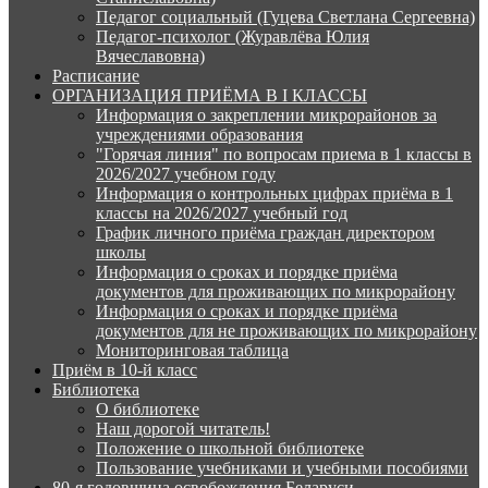
Педагог социальный (Гуцева Светлана Сергеевна)
Педагог-психолог (Журавлёва Юлия
Вячеславовна)
Расписание
ОРГАНИЗАЦИЯ ПРИЁМА В I КЛАССЫ
Информация о закреплении микрорайонов за
учреждениями образования
"Горячая линия" по вопросам приема в 1 классы в
2026/2027 учебном году
Информация о контрольных цифрах приёма в 1
классы на 2026/2027 учебный год
График личного приёма граждан директором
школы
Информация о сроках и порядке приёма
документов для проживающих по микрорайону
Информация о сроках и порядке приёма
документов для не проживающих по микрорайону
Мониторинговая таблица
Приём в 10-й класс
Библиотека
О библиотеке
Наш дорогой читатель!
Положение о школьной библиотеке
Пользование учебниками и учебными пособиями
80-я годовщина освобождения Беларуси