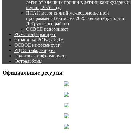
детей от внешних причин в летний каникулярный
период 2026 года
ПЛАН мероприятий межведомственной
программы «Забота» на 2026 год на территории
Добрушского района
ОСВОД напоминает
РОЧС информирует
Страничка РОВД / ИДН
ОСВОД информирует
РЦГЭ информирует
Налоговая информирует
Фотоальбомы
Официальные ресурсы