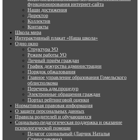
функционирования интернет-сайта
Наши достижения
Директор
Коллектив
Контакты
Школа мира
Интерактивный плакат «Наша школа»
Одно окно
Структура УО
Режим работы УО
Личный приём граждан
График дежурства администрации
Порядок обжалования
Главное управление образования Гомельского
облисполкома
Перечень адм.процедур
Электронные обращения граждан
Портал рейтинговой оценки
Нормативная правовая информация
О защите персональных данных
Правила родителей и обучающихся
Социально-педагогическая поддержка и оказание
психологической помощи
Педагог социальный (Ларчик Наталья
Станиславовна)