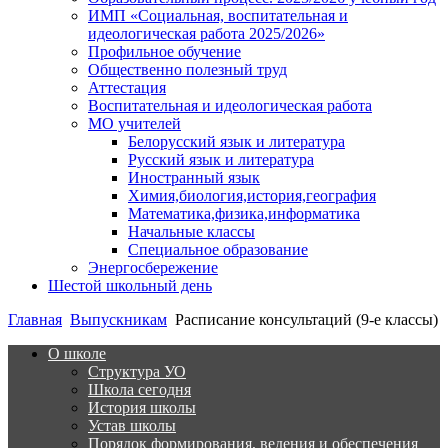
ИМП «Социальная, воспитательная и
идеологическая работа 2025/2026»
Профильное обучение
Общественно полезный труд
Аттестация
Воспитательная и идеологическая работа
МО учителей
Белорусский язык и литература
Русский язык и литература
Иностранный язык
Химия,биология,история,география
Математика,физика,информатика
Начальные классы
Специальное образование
Энергосбережение
Шестой школьный день
Главная
Выпускникам
Расписание консультаций (9-е классы)
О школе
Структура УО
Школа сегодня
История школы
Устав школы
Порядок формирования, ведения и обеспечения