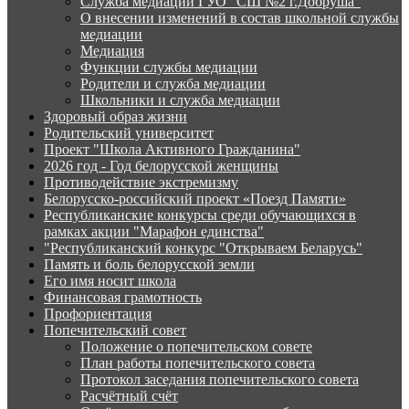
Служба медиации ГУО "СШ №2 г.Добруша"
О внесении изменений в состав школьной службы
медиации
Медиация
Функции службы медиации
Родители и служба медиации
Школьники и служба медиации
Здоровый образ жизни
Родительский университет
Проект "Школа Активного Гражданина"
2026 год - Год белорусской женщины
Противодействие экстремизму
Белорусско-российский проект «Поезд Памяти»
Республиканские конкурсы среди обучающихся в
рамках акции "Марафон единства"
"Республиканский конкурс "Открываем Беларусь"
Память и боль белорусской земли
Его имя носит школа
Финансовая грамотность
Профориентация
Попечительский совет
Положение о попечительском совете
План работы попечительского совета
Протокол заседания попечительского совета
Расчётный счёт