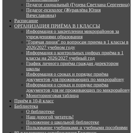
Педагог социальный (Гуцева Светлана Сергеевна)
Педагог-психолог (Журавлёва Юлия
Вячеславовна)
Расписание
ОРГАНИЗАЦИЯ ПРИЁМА В I КЛАССЫ
Информация о закреплении микрорайонов за
учреждениями образования
"Горячая линия" по вопросам приема в 1 классы в
2026/2027 учебном году
Информация о контрольных цифрах приёма в 1
классы на 2026/2027 учебный год
График личного приёма граждан директором
школы
Информация о сроках и порядке приёма
документов для проживающих по микрорайону
Информация о сроках и порядке приёма
документов для не проживающих по микрорайону
Мониторинговая таблица
Приём в 10-й класс
Библиотека
О библиотеке
Наш дорогой читатель!
Положение о школьной библиотеке
Пользование учебниками и учебными пособиями
80-я годовщина освобождения Беларуси