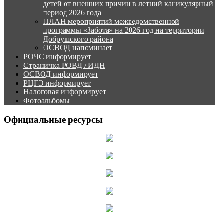
детей от внешних причин в летний каникулярный
период 2026 года
ПЛАН мероприятий межведомственной
программы «Забота» на 2026 год на территории
Добрушского района
ОСВОД напоминает
РОЧС информирует
Страничка РОВД / ИДН
ОСВОД информирует
РЦГЭ информирует
Налоговая информирует
Фотоальбомы
Официальные ресурсы