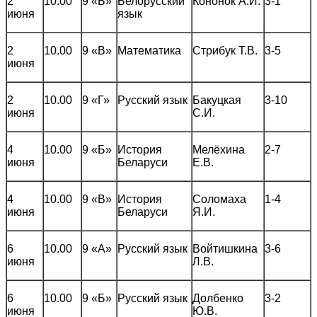
2
10.00
9 «Б»
Белорусский
Кононок А.И.
3-1
июня
язык
2
10.00
9 «В»
Математика
Стрибук Т.В.
3-5
июня
2
10.00
9 «Г»
Русский язык
Бакуцкая
3-10
июня
С.И.
4
10.00
9 «Б»
История
Мелёхина
2-7
июня
Беларуси
Е.В.
4
10.00
9 «В»
История
Соломаха
1-4
июня
Беларуси
Я.И.
6
10.00
9 «А»
Русский язык
Войтишкина
3-6
июня
Л.В.
6
10.00
9 «Б»
Русский язык
Долбенко
3-2
июня
Ю.В.