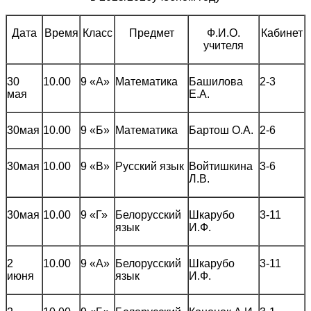
Дата
Время
Класс
Предмет
Ф.И.О.
Кабинет
учителя
30
10.00
9 «А»
Математика
Башилова
2-3
мая
Е.А.
30мая
10.00
9 «Б»
Математика
Бартош О.А.
2-6
30мая
10.00
9 «В»
Русский язык
Войтишкина
3-6
Л.В.
30мая
10.00
9 «Г»
Белорусский
Шкарубо
3-11
язык
И.Ф.
2
10.00
9 «А»
Белорусский
Шкарубо
3-11
июня
язык
И.Ф.