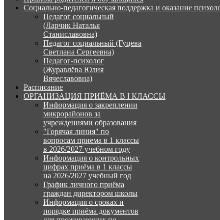
Социально-педагогическая поддержка и оказание психо
Педагог социальный
(Ларчик Наталья
Станиславовна)
Педагог социальный (Гуцева
Светлана Сергеевна)
Педагог-психолог
(Журавлёва Юлия
Вячеславовна)
Расписание
ОРГАНИЗАЦИЯ ПРИЁМА В I КЛАССЫ
Информация о закреплении
микрорайонов за
учреждениями образования
"Горячая линия" по
вопросам приема в 1 классы
в 2026/2027 учебном году
Информация о контрольных
цифрах приёма в 1 классы
на 2026/2027 учебный год
График личного приёма
граждан директором школы
Информация о сроках и
порядке приёма документов
для проживающих по