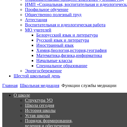
ИМП «Социальная, воспитательная и идеологическа
Профильное обучение
Общественно полезный труд
Аттестация
Воспитательная и идеологическая работа
МО учителей
Белорусский язык и литература
Русский язык и литература
Иностранный язык
Химия,биология,история,география
Математика,физика,информатика
Начальные классы
Специальное образование
Энергосбережение
Шестой школьный день
Главная
Школьная медиация
Функции службы медиации
О школе
Структура УО
Школа сегодня
История школы
Устав школы
Порядок формирования,
ведения и обеспечения