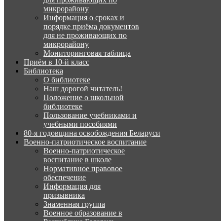
микрорайону
Информация о сроках и
порядке приёма документов
для не проживающих по
микрорайону
Мониторинговая таблица
Приём в 10-й класс
Библиотека
О библиотеке
Наш дорогой читатель!
Положение о школьной
библиотеке
Пользование учебниками и
учебными пособиями
80-я годовщина освобождения Беларуси
Военно-патриотическое воспитание
Военно-патриотическое
воспитание в школе
Нормативное правовое
обеспечение
Информация для
призывника
Знаменная группа
Военное образование в