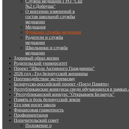
Служба медиации ГУО "СШ
№2 г.Добруша"
О внесении изменений в
состав школьной службы
медиации
Медиация
Функции службы медиации
Родители и служба
медиации
Школьники и служба
медиации
Здоровый образ жизни
Родительский университет
Проект "Школа Активного Гражданина"
2026 год - Год белорусской женщины
Противодействие экстремизму
Белорусско-российский проект «Поезд Памяти»
Республиканские конкурсы среди обучающихся в рамках
"Республиканский конкурс "Открываем Беларусь"
Память и боль белорусской земли
Его имя носит школа
Финансовая грамотность
Профориентация
Попечительский совет
Положение о