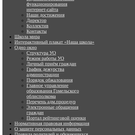
функционирования
интернет-сайта
Наши достижения
Директор
Коллектив
Контакты
Школа мира
Интерактивный плакат «Наша школа»
Одно окно
Структура УО
Режим работы УО
Личный приём граждан
График дежурства
администрации
Порядок обжалования
Главное управление
образования Гомельского
облисполкома
Перечень адм.процедур
Электронные обращения
граждан
Портал рейтинговой оценки
Нормативная правовая информация
О защите персональных данных
Правила родителей и обучающихся