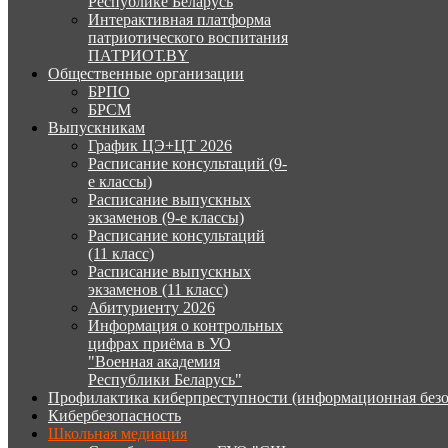
Республике Беларусь
Интерактивная платформа
патриотического воспитания
ПАТРИОТ.BY
Общественные организации
БРПО
БРСМ
Выпускникам
График ЦЭ+ЦТ 2026
Расписание консультаций (9-
е классы)
Расписание выпускных
экзаменов (9-е классы)
Расписание консультаций
(11 класс)
Расписание выпускных
экзаменов (11 класс)
Абитуриенту 2026
Информация о контрольных
цифрах приёма в УО
"Военная академия
Республики Беларусь"
Профилактика киберпреступности (информационная безо
Кибербезопасность
Школьная медиация