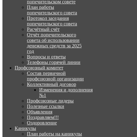
попечительском совете
План работы
попечительского совета
Протокол заседания
попечительского совета
Расчётный счёт
Отчёт попечительского
совета об использовании
денежных средств за 2025
год
Вопросы и ответы
Телефоны горячей линии
Профсоюзный комитет
Состав первичной
профсоюзной организации
Коллективный договор
Изменения и дополнения
№1
Профсоюзные лидеры
Полезные ссылки
Объявления
Поздравляем!!!
Оздоровление
Каникулы
План работы на каникулы