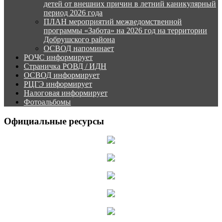
детей от внешних причин в летний каникулярный
период 2026 года
ПЛАН мероприятий межведомственной
программы «Забота» на 2026 год на территории
Добрушского района
ОСВОД напоминает
РОЧС информирует
Страничка РОВД / ИДН
ОСВОД информирует
РЦГЭ информирует
Налоговая информирует
Фотоальбомы
Официальные ресурсы