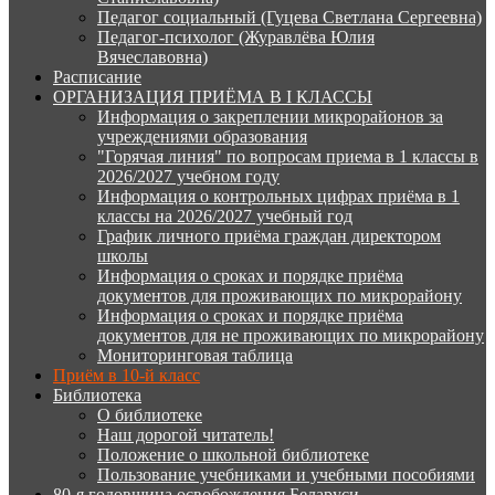
Педагог социальный (Гуцева Светлана Сергеевна)
Педагог-психолог (Журавлёва Юлия
Вячеславовна)
Расписание
ОРГАНИЗАЦИЯ ПРИЁМА В I КЛАССЫ
Информация о закреплении микрорайонов за
учреждениями образования
"Горячая линия" по вопросам приема в 1 классы в
2026/2027 учебном году
Информация о контрольных цифрах приёма в 1
классы на 2026/2027 учебный год
График личного приёма граждан директором
школы
Информация о сроках и порядке приёма
документов для проживающих по микрорайону
Информация о сроках и порядке приёма
документов для не проживающих по микрорайону
Мониторинговая таблица
Приём в 10-й класс
Библиотека
О библиотеке
Наш дорогой читатель!
Положение о школьной библиотеке
Пользование учебниками и учебными пособиями
80-я годовщина освобождения Беларуси