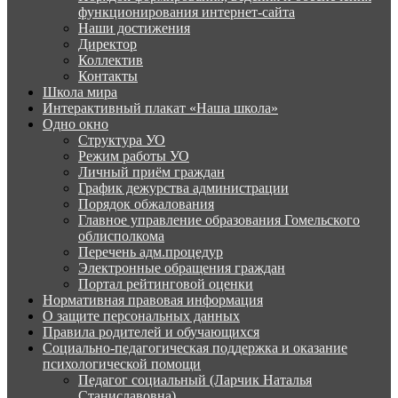
функционирования интернет-сайта
Наши достижения
Директор
Коллектив
Контакты
Школа мира
Интерактивный плакат «Наша школа»
Одно окно
Структура УО
Режим работы УО
Личный приём граждан
График дежурства администрации
Порядок обжалования
Главное управление образования Гомельского
облисполкома
Перечень адм.процедур
Электронные обращения граждан
Портал рейтинговой оценки
Нормативная правовая информация
О защите персональных данных
Правила родителей и обучающихся
Социально-педагогическая поддержка и оказание
психологической помощи
Педагог социальный (Ларчик Наталья
Станиславовна)