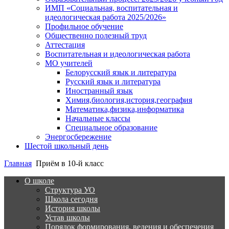
ИМП «Социальная, воспитательная и
идеологическая работа 2025/2026»
Профильное обучение
Общественно полезный труд
Аттестация
Воспитательная и идеологическая работа
МО учителей
Белорусский язык и литература
Русский язык и литература
Иностранный язык
Химия,биология,история,география
Математика,физика,информатика
Начальные классы
Специальное образование
Энергосбережение
Шестой школьный день
Главная
Приём в 10-й класс
О школе
Структура УО
Школа сегодня
История школы
Устав школы
Порядок формирования, ведения и обеспечения