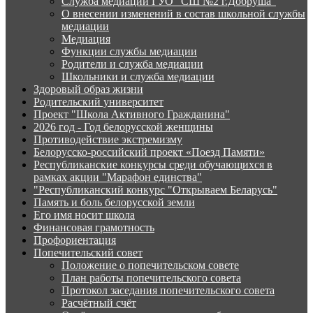
Служба медиации ГУО "СШ №2 г.Добруша"
О внесении изменений в состав школьной службы
медиации
Медиация
Функции службы медиации
Родители и служба медиации
Школьники и служба медиации
Здоровый образ жизни
Родительский университет
Проект "Школа Активного Гражданина"
2026 год - Год белорусской женщины
Противодействие экстремизму
Белорусско-российский проект «Поезд Памяти»
Республиканские конкурсы среди обучающихся в
рамках акции "Марафон единства"
"Республиканский конкурс "Открываем Беларусь"
Память и боль белорусской земли
Его имя носит школа
Финансовая грамотность
Профориентация
Попечительский совет
Положение о попечительском совете
План работы попечительского совета
Протокол заседания попечительского совета
Расчётный счёт