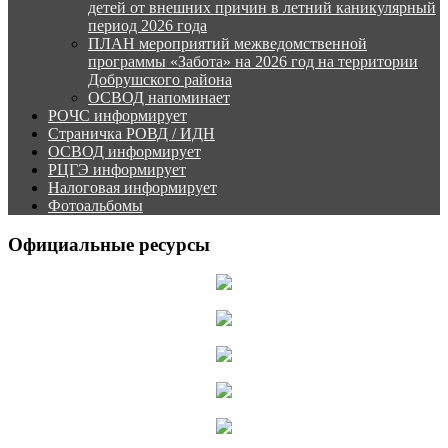
детей от внешних причин в летний каникулярный
период 2026 года
ПЛАН мероприятий межведомственной
программы «Забота» на 2026 год на территории
Добрушского района
ОСВОД напоминает
РОЧС информирует
Страничка РОВД / ИДН
ОСВОД информирует
РЦГЭ информирует
Налоговая информирует
Фотоальбомы
Официальные ресурсы