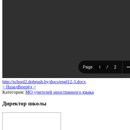
http://school2.dobrush.by/docs/engl12-3.docx
< Назад
Вперёд >
Категория:
МО учителей иностранного языка
Директор школы