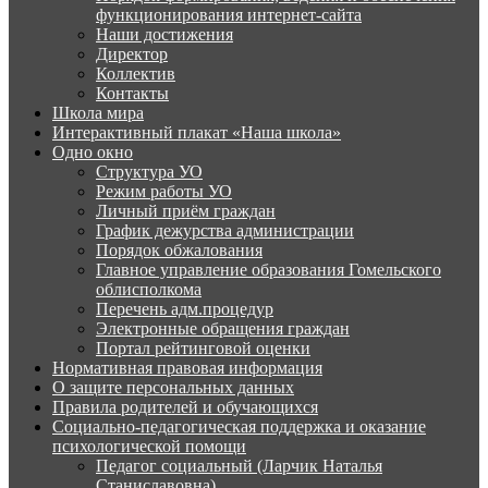
функционирования интернет-сайта
Наши достижения
Директор
Коллектив
Контакты
Школа мира
Интерактивный плакат «Наша школа»
Одно окно
Структура УО
Режим работы УО
Личный приём граждан
График дежурства администрации
Порядок обжалования
Главное управление образования Гомельского
облисполкома
Перечень адм.процедур
Электронные обращения граждан
Портал рейтинговой оценки
Нормативная правовая информация
О защите персональных данных
Правила родителей и обучающихся
Социально-педагогическая поддержка и оказание
психологической помощи
Педагог социальный (Ларчик Наталья
Станиславовна)