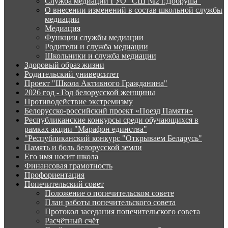
Служба медиации ГУО "СШ №2 г.Добруша"
О внесении изменений в состав школьной службы
медиации
Медиация
Функции службы медиации
Родители и служба медиации
Школьники и служба медиации
Здоровый образ жизни
Родительский университет
Проект "Школа Активного Гражданина"
2026 год - Год белорусской женщины
Противодействие экстремизму
Белорусско-российский проект «Поезд Памяти»
Республиканские конкурсы среди обучающихся в
рамках акции "Марафон единства"
"Республиканский конкурс "Открываем Беларусь"
Память и боль белорусской земли
Его имя носит школа
Финансовая грамотность
Профориентация
Попечительский совет
Положение о попечительском совете
План работы попечительского совета
Протокол заседания попечительского совета
Расчётный счёт