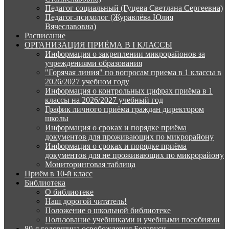
Педагог социальный (Гуцева Светлана Сергеевна)
Педагог-психолог (Журавлёва Юлия
Вячеславовна)
Расписание
ОРГАНИЗАЦИЯ ПРИЁМА В I КЛАССЫ
Информация о закреплении микрорайонов за
учреждениями образования
"Горячая линия" по вопросам приема в 1 классы в
2026/2027 учебном году
Информация о контрольных цифрах приёма в 1
классы на 2026/2027 учебный год
График личного приёма граждан директором
школы
Информация о сроках и порядке приёма
документов для проживающих по микрорайону
Информация о сроках и порядке приёма
документов для не проживающих по микрорайону
Мониторинговая таблица
Приём в 10-й класс
Библиотека
О библиотеке
Наш дорогой читатель!
Положение о школьной библиотеке
Пользование учебниками и учебными пособиями
80-я годовщина освобождения Беларуси