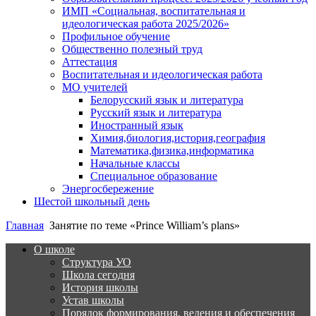
ИМП «Социальная, воспитательная и
идеологическая работа 2025/2026»
Профильное обучение
Общественно полезный труд
Аттестация
Воспитательная и идеологическая работа
МО учителей
Белорусский язык и литература
Русский язык и литература
Иностранный язык
Химия,биология,история,география
Математика,физика,информатика
Начальные классы
Специальное образование
Энергосбережение
Шестой школьный день
Главная
Занятие по теме «Prince William’s plans»
О школе
Структура УО
Школа сегодня
История школы
Устав школы
Порядок формирования, ведения и обеспечения