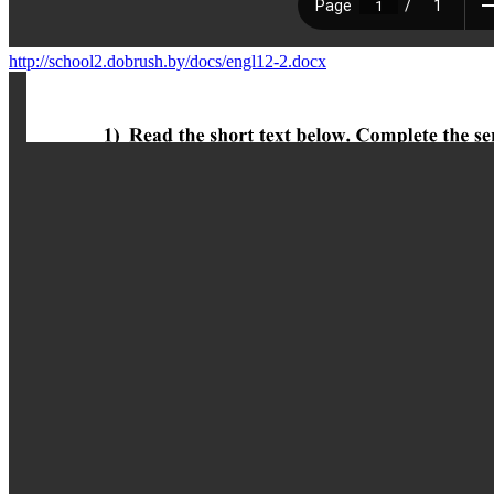
http://school2.dobrush.by/docs/engl12-2.docx