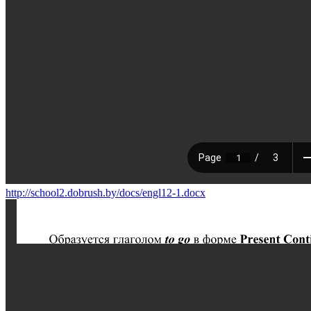
http://school2.dobrush.by/docs/engl12-1.docx